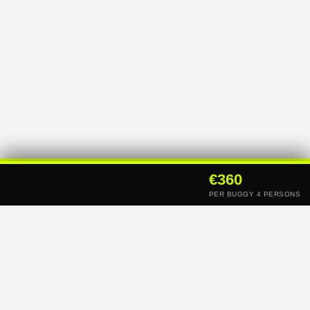
360€
€360
CHECK
AVAILABILITY →
POR BUGGY 4 PERSONAS
PER BUGGY 4 PERSONS
✓
CANCELACIÓN GRATUITA HASTA 24H ANTES
BUGGIES POLARIS RZR PREMIUM
★
4.9/5 — 260+ RESEÑAS
MEJOR PRECIO — RESERVA DIRECTA Y AHORRA